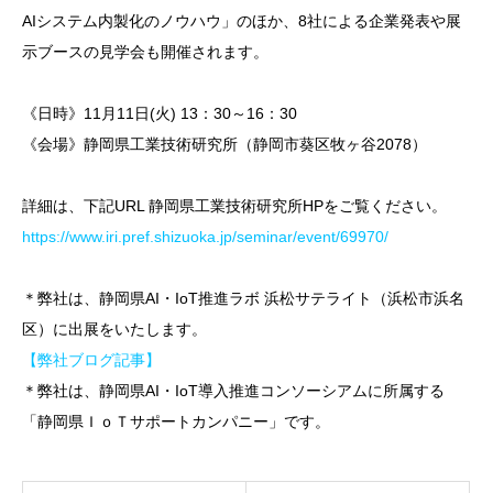
AIシステム内製化のノウハウ」のほか、8社による企業発表や展
示ブースの見学会も開催されます。
《日時》11月11日(火) 13：30～16：30
《会場》静岡県工業技術研究所（静岡市葵区牧ヶ谷2078）
詳細は、下記URL 静岡県工業技術研究所HPをご覧ください。
https://www.iri.pref.shizuoka.jp/seminar/event/69970/
＊弊社は、静岡県AI・IoT推進ラボ 浜松サテライト（浜松市浜名
区）に出展をいたします。
【弊社ブログ記事】
＊弊社は、静岡県AI・IoT導入推進コンソーシアムに所属する
「静岡県ＩｏＴサポートカンパニー」です。