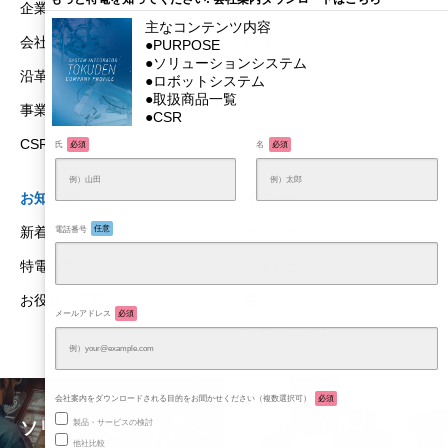
企業理念
ロボットシステム
会社概要
FA商社
沿革
事業所
CSR
氏
必須
名
必須
お知らせ
イベント
電話番号
任意
新着情報
セミナー
特電情報
ウェビナー
お役立ち情報
展示会
メールアドレス
必須
お問い合わせ
会社案内をダウンロードされる目的をお聞かせください（複数選択可）
必須
製品・サービスの検討
ソリューションサイト
リクルートサイト
他社比較