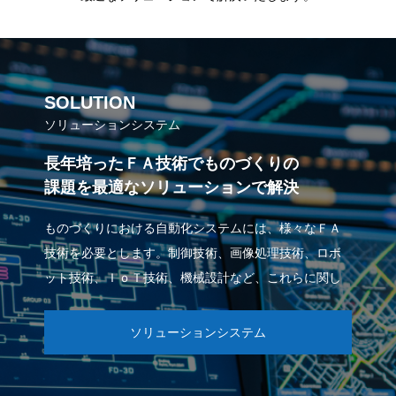
SOLUTION
ソリューションシステム
長年培ったＦＡ技術でものづくりの
課題を最適なソリューションで解決
ものづくりにおける自動化システムには、様々なＦＡ
技術を必要とします。制御技術、画像処理技術、ロボ
ット技術、ＩｏＴ技術、機械設計など、これらに関し
て豊富な経験を持つエンジニアが、お客様の課題に対
して最適なソリューションシステムを提供いたしま
ソリューションシステム
す。